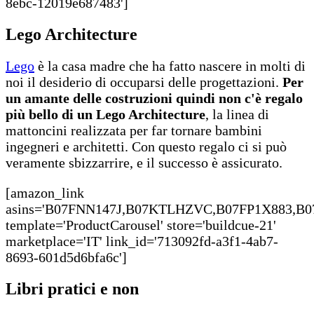
8ebc-12019e687483']
Lego Architecture
Lego
è la casa madre che ha fatto nascere in molti di
noi il desiderio di occuparsi delle progettazioni.
Per
un amante delle costruzioni quindi non c'è regalo
più bello di un Lego Architecture
, la linea di
mattoncini realizzata per far tornare bambini
ingegneri e architetti. Con questo regalo ci si può
veramente sbizzarrire, e il successo è assicurato.
[amazon_link
asins='B07FNN147J,B07KTLHZVC,B07FP1X883,B
template='ProductCarousel' store='buildcue-21'
marketplace='IT' link_id='713092fd-a3f1-4ab7-
8693-601d5d6bfa6c']
Libri pratici e non