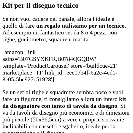
Kit per il disegno tecnico
Se non vuoi cadere nel banale, allora l'ideale è
quello di fare
un regalo utilissimo per un tecnico
.
Ad esempio un fantastico set da 8 o 4 pezzi con
righe, goniometro, squadre e matita.
[amazon_link
asins='B07GSYXKFR,B0784QGQBW'
template='ProductCarousel' store='buildcue-21'
marketplace='IT' link_id='eee17b4f-6a2c-4cd1-
8c05-5bc927c51928']
Se un set di righe e squadrette sembra poco e vuoi
fare un figurone, ti consigliamo allora un intero
kit
da disegnatore con tanto di tavola da disegno
. Si
va da tavoli da disegno più economici e di dimesioni
più piccole (50x36,5cm) a vere e proprie scrivanie
inclinabili con cassetti e sgabello, ideale per la
progettazione e il disegno.