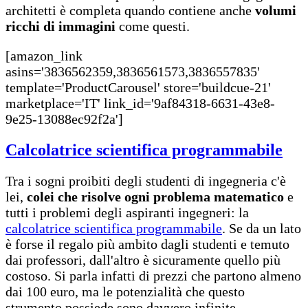
architetti è completa quando contiene anche
volumi
ricchi di immagini
come questi.
[amazon_link
asins='3836562359,3836561573,3836557835'
template='ProductCarousel' store='buildcue-21'
marketplace='IT' link_id='9af84318-6631-43e8-
9e25-13088ec92f2a']
Calcolatrice scientifica programmabile
Tra i sogni proibiti degli studenti di ingegneria c'è
lei,
colei che risolve ogni problema matematico
e
tutti i problemi degli aspiranti ingegneri: la
calcolatrice scientifica programmabile
. Se da un lato
è forse il regalo più ambito dagli studenti e temuto
dai professori, dall'altro è sicuramente quello più
costoso. Si parla infatti di prezzi che partono almeno
dai 100 euro, ma le potenzialità che questo
strumento possiede sono davvero infinite.