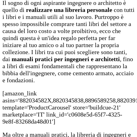
Il sogno di ogni aspirante ingegnere o architetto è
quello di
realizzare una libreria personale
con tutti
i libri e i manuali utili al suo lavoro. Purtroppo è
spesso impossibile comprare tanti libri del settore a
causa del loro costo a volte proibitivo, ecco che
quindi questa è un'idea regalo perfetta per far
iniziare al tuo amico o al tuo partner la propria
collezione. I libri tra cui puoi scegliere sono tanti,
dai
manuali pratici per ingegneri e architetti
, fino
a libri di esami fondamentali che rappresentano la
bibbia dell'ingegnere, come cemento armato, acciaio
e fondazioni.
[amazon_link
asins='882034582X,8820345838,8896589258,882039
template='ProductCarousel' store='buildcue-21'
marketplace='IT' link_id='c0608e5d-65f7-4325-
9e8f-83268da48d01']
Ma oltre a manuali pratici, la libreria di ingegneri e