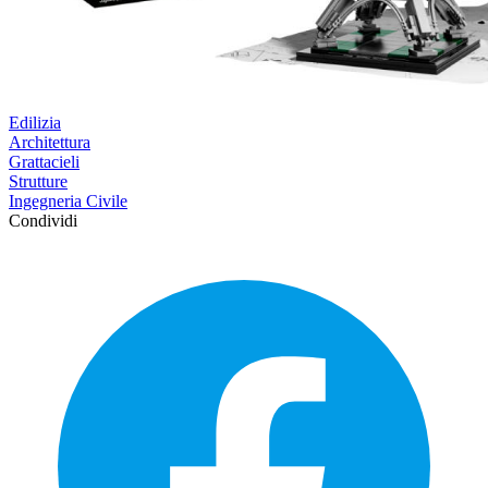
Edilizia
Architettura
Grattacieli
Strutture
Ingegneria Civile
Condividi