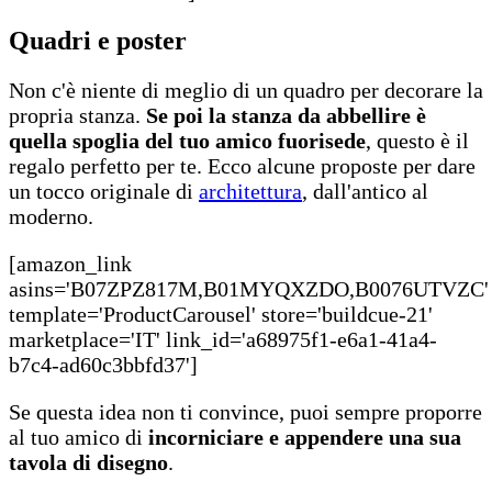
Quadri e poster
Non c'è niente di meglio di un quadro per decorare la
propria stanza.
Se poi la stanza da abbellire è
quella spoglia del tuo amico fuorisede
, questo è il
regalo perfetto per te. Ecco alcune proposte per dare
un tocco originale di
architettura
, dall'antico al
moderno.
[amazon_link
asins='B07ZPZ817M,B01MYQXZDO,B0076UTVZC'
template='ProductCarousel' store='buildcue-21'
marketplace='IT' link_id='a68975f1-e6a1-41a4-
b7c4-ad60c3bbfd37']
Se questa idea non ti convince, puoi sempre proporre
al tuo amico di
incorniciare e appendere una sua
tavola di disegno
.