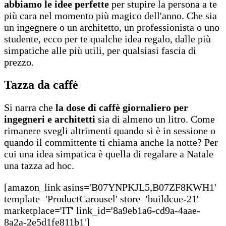
abbiamo le idee perfette
per stupire la persona a te
più cara nel momento più magico dell'anno. Che sia
un ingegnere o un architetto, un professionista o uno
studente, ecco per te qualche idea regalo, dalle più
simpatiche alle più utili, per qualsiasi fascia di
prezzo.
Tazza da caffè
Si narra che
la dose di caffè giornaliero per
ingegneri e architetti
sia di almeno un litro. Come
rimanere svegli altrimenti quando si è in sessione o
quando il committente ti chiama anche la notte? Per
cui una idea simpatica è quella di regalare a Natale
una tazza ad hoc.
[amazon_link asins='B07YNPKJL5,B07ZF8KWH1'
template='ProductCarousel' store='buildcue-21'
marketplace='IT' link_id='8a9eb1a6-cd9a-4aae-
8a2a-2e5d1fe811b1']