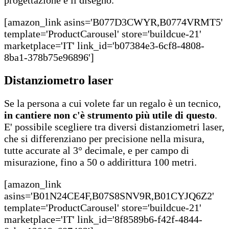
[amazon_link asins='B077D3CWYR,B0774VRMT5'
template='ProductCarousel' store='buildcue-21'
marketplace='IT' link_id='b07384e3-6cf8-4808-
8ba1-378b75e96896']
Distanziometro laser
Se la persona a cui volete far un regalo è un tecnico,
in cantiere
non c'è strumento più utile di questo
.
E' possibile scegliere tra diversi distanziometri laser,
che si differenziano per precisione nella misura,
tutte accurate al 3° decimale, e per campo di
misurazione, fino a 50 o addirittura 100 metri.
[amazon_link
asins='B01N24CE4F,B07S8SNV9R,B01CYJQ6Z2'
template='ProductCarousel' store='buildcue-21'
marketplace='IT' link_id='8f8589b6-f42f-4844-