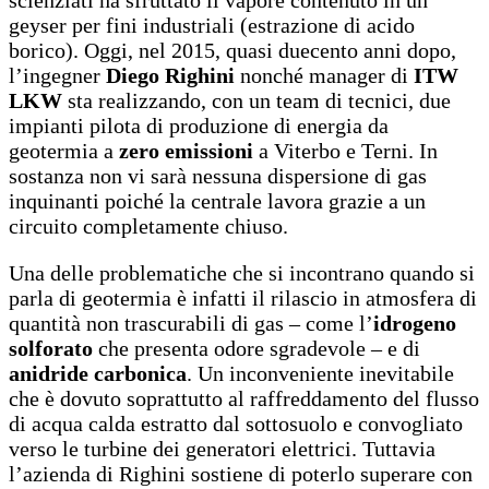
geyser per fini industriali (estrazione di acido
borico). Oggi, nel 2015, quasi duecento anni dopo,
l’ingegner
Diego Righini
nonché manager di
ITW
LKW
sta realizzando, con un team di tecnici, due
impianti pilota di produzione di energia da
geotermia a
zero emissioni
a Viterbo e Terni. In
sostanza non vi sarà nessuna dispersione di gas
inquinanti poiché la centrale lavora grazie a un
circuito completamente chiuso.
Una delle problematiche che si incontrano quando si
parla di geotermia è infatti il rilascio in atmosfera di
quantità non trascurabili di gas – come l’
idrogeno
solforato
che presenta odore sgradevole – e di
anidride carbonica
. Un inconveniente inevitabile
che è dovuto soprattutto al raffreddamento del flusso
di acqua calda estratto dal sottosuolo e convogliato
verso le turbine dei generatori elettrici. Tuttavia
l’azienda di Righini sostiene di poterlo superare con